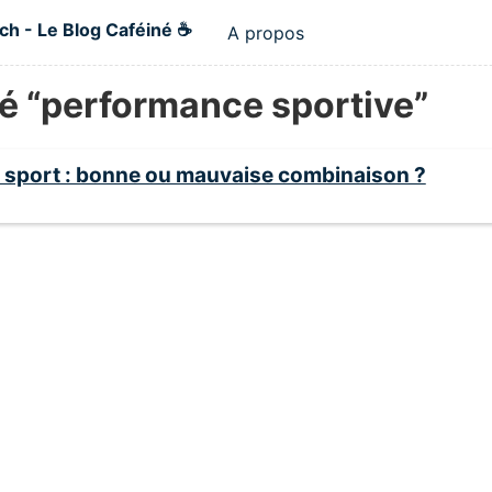
 content
ch - Le Blog Caféiné ☕
A propos
Top level navigatio
é “performance sportive”
t sport : bonne ou mauvaise combinaison ?