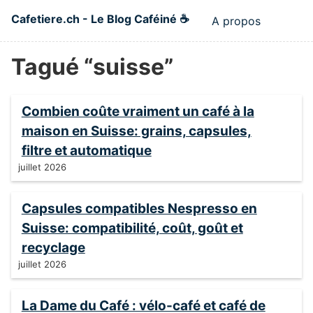
Skip to main content
Cafetiere.ch - Le Blog Caféiné ☕
A propos
Top level n
Tagué “suisse”
Combien coûte vraiment un café à la
maison en Suisse: grains, capsules,
filtre et automatique
juillet 2026
Capsules compatibles Nespresso en
Suisse: compatibilité, coût, goût et
recyclage
juillet 2026
La Dame du Café : vélo-café et café de